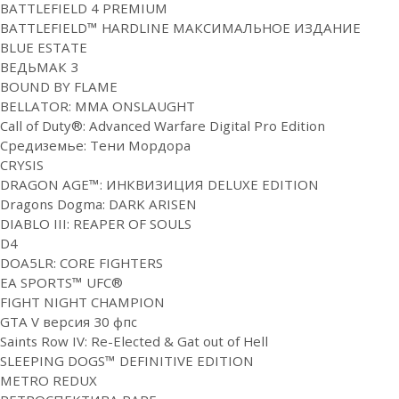
BATTLEFIELD 4 PREMIUM
BATTLEFIELD™ HARDLINE МАКСИМАЛЬНОЕ ИЗДАНИЕ
BLUE ESTATE
ВЕДЬМАК 3
BOUND BY FLAME
BELLATOR: MMA ONSLAUGHT
Call of Duty®: Advanced Warfare Digital Pro Edition
Средиземье: Тени Мордора
CRYSIS
DRAGON AGE™: ИНКВИЗИЦИЯ DELUXE EDITION
Dragons Dogma: DARK ARISEN
DIABLO III: REAPER OF SOULS
D4
DOA5LR: CORE FIGHTERS
EA SPORTS™ UFC®
FIGHT NIGHT CHAMPION
GTA V версия 30 фпс
Saints Row IV: Re-Elected & Gat out of Hell
SLEEPING DOGS™ DEFINITIVE EDITION
METRO REDUX