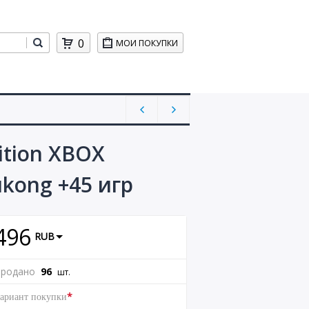
0
МОИ ПОКУПКИ
dition XBOX
kong +45 игр
496
RUB
родано
96
шт.
*
ариант покупки