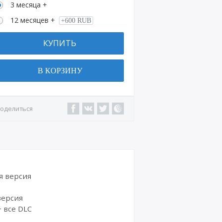
3 месяца +
12 месяцев +
+600 RUB
КУПИТЬ
В КОРЗИНУ
оделиться
ая версия
 версия
+ все DLC