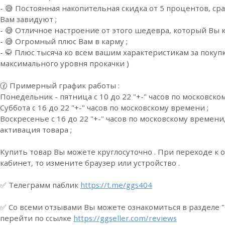
- 😅 Постоянная накопительная скидка от 5 процентов, сра
Вам завидуют ;
- 😅 Отличное настроение от этого шедевра, который Вы к
- 😅 Огромный плюс Вам в карму ;
- 🥋 Плюс тысяча ко всем вашим характеристикам за покупк
максимального уровня прокачки )
🕜 Примерный график работы :
Понедельник - пятница с 10 до 22 "+-" часов по московско
Суббота с 16 до 22 "+-" часов по московскому времени ;
Воскресенье с 16 до 22 "+-" часов по московскому времени
активация товара ;
Купить товар Вы можете круглосуточно . При переходе к 
кабинет, то измените браузер или устройство .
✅ Телеграмм паблик
https://t.me/ggs404
✅ Со всеми отзывами Вы можете ознакомиться в разделе 
перейти по ссылке
https://ggseller.com/reviews