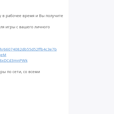
 в рабочее время и Вы получите
ля игры с вашего личного
atch/66074082db55d52ffb4c3e7b
oDeM
be/8xDCd3mnPWk
ры по сети, со всеми