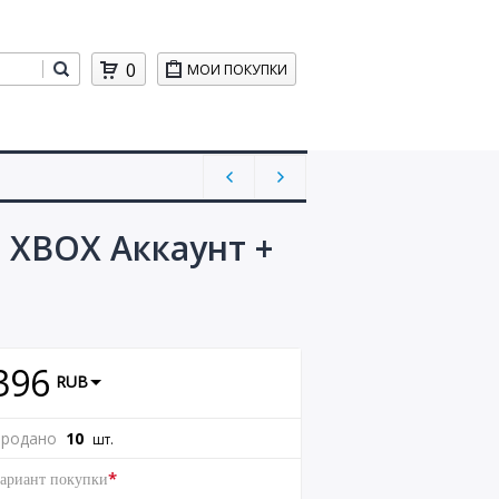
0
МОИ ПОКУПКИ
xe XBOX Аккаунт +
396
RUB
родано
10
шт.
*
ариант покупки