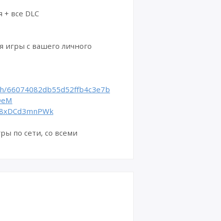
я + все DLC
я игры с вашего личного
atch/66074082db55d52ffb4c3e7b
oDeM
be/8xDCd3mnPWk
ры по сети, со всеми