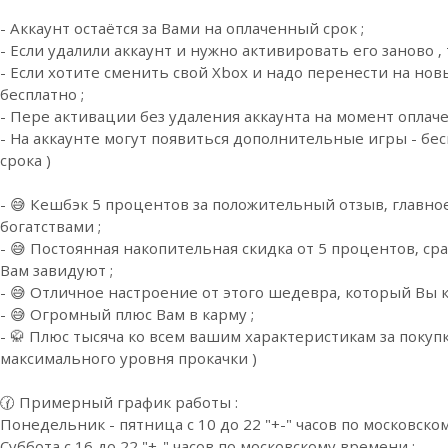
- Аккаунт остаётся за Вами на оплаченный срок ;
- Если удалили аккаунт и нужно активировать его заново , 
- Если хотите сменить свой Xbox и надо перенести на нов
бесплатно ;
- Пере активации без удаления аккаунта на момент оплаче
- На аккаунте могут появиться дополнительные игры - бе
срока )
- 😅 Кешбэк 5 процентов за положительный отзыв, главн
богатствами ;
- 😅 Постоянная накопительная скидка от 5 процентов, сра
Вам завидуют ;
- 😅 Отличное настроение от этого шедевра, который Вы к
- 😅 Огромный плюс Вам в карму ;
- 🥋 Плюс тысяча ко всем вашим характеристикам за покупк
максимального уровня прокачки )
🕜 Примерный график работы :
Понедельник - пятница с 10 до 22 "+-" часов по московско
Суббота с 16 до 22 "+-" часов по московскому времени ;