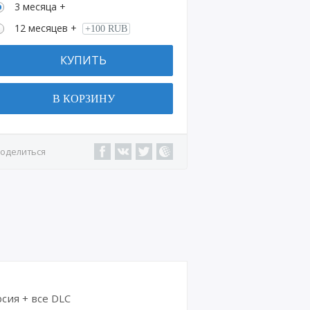
3 месяца +
12 месяцев +
+100 RUB
КУПИТЬ
В КОРЗИНУ
оделиться
рсия + все DLC